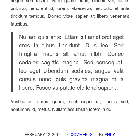
neque sed ipsum. Nam quam nunc, blandit vel, luctus
pulvinar, hendrerit id, lorem. Maecenas nec odio et ante
tincidunt tempus. Donec vitae sapien ut libero venenatis
faucibus.
Nullam quis ante. Etiam sit amet orci eget
eros faucibus tincidunt. Duis leo. Sed
fringilla mauris sit amet nibh. Donec
sodales sagittis magna. Sed consequat,
leo eget bibendum sodales, augue velit
cursus nunc, quis gravida magna mi a
libero. Fusce vulputate eleifend sapien.
Vestibulum purus quam, scelerisque ut, mollis sed,
nonummy id, metus. Nullam accumsan lorem in du.
/
/
FEBRUARY 12, 2014
0 COMMENTS
BY
ANDY